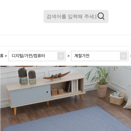
디지털/가전/컴퓨터
계절가전
홈
>
>