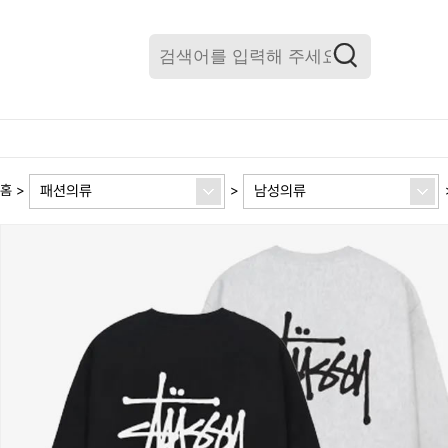
패션의류
남성의류
홈
>
>