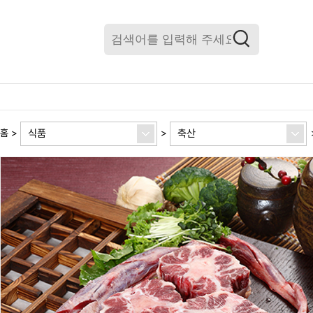
식품
축산
홈
>
>