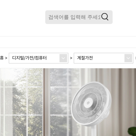
디지털/가전/컴퓨터
계절가전
홈
>
>